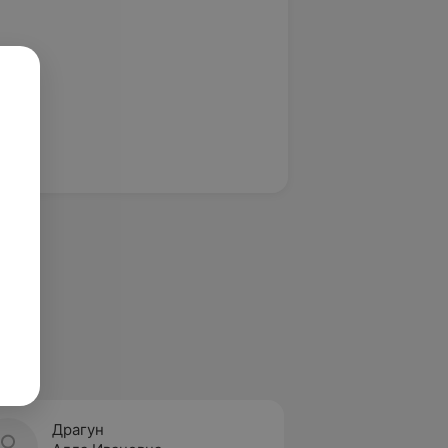
Драгун
Егоро