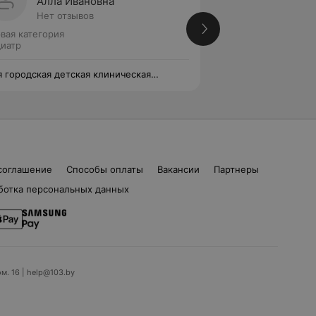
Алла Ивановна
Тамар
Нет отзывов
Нет от
вая категория
Педиатр
иатр
я городская детская клиническая
13-я городская де
иклиника
поликлиника
соглашение
Способы оплаты
Вакансии
Партнеры
ботка персональных данных
ом. 16 | help@103.by