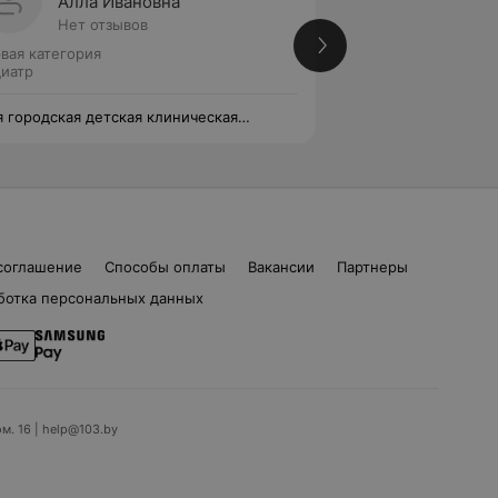
Алла Ивановна
Тамар
Нет отзывов
Нет от
вая категория
Педиатр
иатр
я городская детская клиническая
13-я городская де
иклиника
поликлиника
соглашение
Способы оплаты
Вакансии
Партнеры
ботка персональных данных
ом. 16 | help@103.by