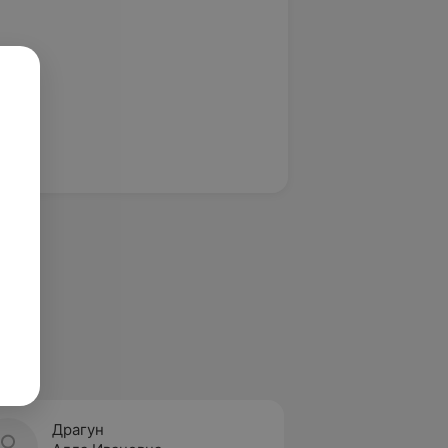
Драгун
Егоро