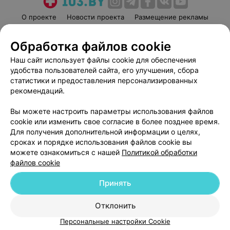
О проекте
Новости проекта
Размещение рекламы
Медицинский маркетинг
Публичный договор
Обработка файлов cookie
Пользовательское соглашение
Способы оплаты
Наш сайт использует файлы cookie для обеспечения
Вакансии
Партнеры
удобства пользователей сайта, его улучшения, сбора
Написать руководителю 103.by
статистики и предоставления персонализированных
Написать в поддержку
рекомендаций.
Персональные настройки cookie
Вы можете настроить параметры использования файлов
Обработка персональных данных
cookie или изменить свое согласие в более позднее время.
Для получения дополнительной информации о целях,
сроках и порядке использования файлов cookie вы
можете ознакомиться с нашей
Политикой обработки
файлов cookie
Принять
© 2026 ООО «Артокс Лаб», УНП 191700409
| 220012, Республика Беларусь,
г. Минск, улица Толбухина, 2, пом. 16 | help@103.by
Отклонить
Служба поддержки
+375 291212755
Персональные настройки Cookie