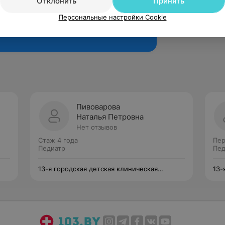
Отклонить
Принять
Персональные настройки Cookie
Рекомендую
Пивоварова
Наталья Петровна
Нет отзывов
Стаж 4 года
Пер
Педиатр
Пед
13-я городская детская клиническая
13-
поликлиника
пол