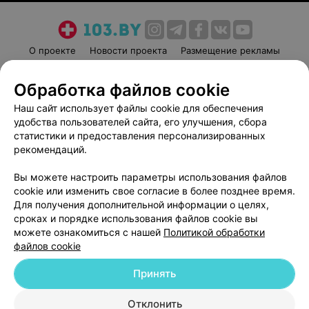
О проекте
Новости проекта
Размещение рекламы
Медицинский маркетинг
Публичный договор
Обработка файлов cookie
Пользовательское соглашение
Способы оплаты
Наш сайт использует файлы cookie для обеспечения
Вакансии
Партнеры
удобства пользователей сайта, его улучшения, сбора
Написать руководителю 103.by
статистики и предоставления персонализированных
Написать в поддержку
рекомендаций.
Персональные настройки cookie
Вы можете настроить параметры использования файлов
Обработка персональных данных
cookie или изменить свое согласие в более позднее время.
Для получения дополнительной информации о целях,
сроках и порядке использования файлов cookie вы
можете ознакомиться с нашей
Политикой обработки
файлов cookie
Принять
© 2026 ООО «Артокс Лаб», УНП 191700409
| 220012, Республика Беларусь,
г. Минск, улица Толбухина, 2, пом. 16 | help@103.by
Отклонить