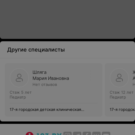
Другие специалисты
Шляга
Мария Ивановна
Нет отзывов
Н
Стаж 5 лет
Стаж 12 лет
Педиатр
Педиатр
17-я городская детская клиническая
17-я городск
поликлиника
поликлиник