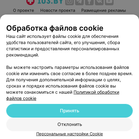
О проекте
Новости проекта
Размещение рекламы
Медицинский маркетинг
Публичный договор
Обработка файлов cookie
Пользовательское соглашение
Способы оплаты
Наш сайт использует файлы cookie для обеспечения
Вакансии
Партнеры
удобства пользователей сайта, его улучшения, сбора
Написать руководителю 103.by
статистики и предоставления персонализированных
Написать в поддержку
рекомендаций.
Персональные настройки cookie
Вы можете настроить параметры использования файлов
Обработка персональных данных
cookie или изменить свое согласие в более позднее время.
Для получения дополнительной информации о целях,
сроках и порядке использования файлов cookie вы
можете ознакомиться с нашей
Политикой обработки
файлов cookie
Принять
© 2026 ООО «Артокс Лаб», УНП 191700409
| 220012, Республика Беларусь,
г. Минск, улица Толбухина, 2, пом. 16 | help@103.by
Отклонить
Служба поддержки
+375 291212755
Персональные настройки Cookie