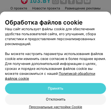
О проекте
Новости проекта
Размещение рекламы
Медицинский маркетинг
Публичный договор
Обработка файлов cookie
Пользовательское соглашение
Способы оплаты
Наш сайт использует файлы cookie для обеспечения
Вакансии
Партнеры
удобства пользователей сайта, его улучшения, сбора
Написать руководителю 103.by
статистики и предоставления персонализированных
Написать в поддержку
рекомендаций.
Персональные настройки cookie
Вы можете настроить параметры использования файлов
Обработка персональных данных
cookie или изменить свое согласие в более позднее время.
Для получения дополнительной информации о целях,
сроках и порядке использования файлов cookie вы
можете ознакомиться с нашей
Политикой обработки
файлов cookie
Принять
© 2026 ООО «Артокс Лаб», УНП 191700409
| 220012, Республика Беларусь,
г. Минск, улица Толбухина, 2, пом. 16 | help@103.by
Отклонить
Служба поддержки
+375 291212755
Персональные настройки Cookie