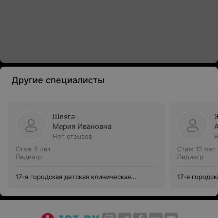
Другие специалисты
Шляга
Мария Ивановна
Нет отзывов
Н
Стаж 5 лет
Стаж 12 лет
Педиатр
Педиатр
17-я городская детская клиническая
17-я городск
поликлиника
поликлиник