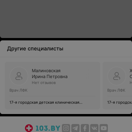
Другие специалисты
Малиновская
Ирина Петровна
Нет отзывов
Н
Врач ЛФК
Врач ЛФК
17-я городская детская клиническая
17-я городск
поликлиника
поликлиник