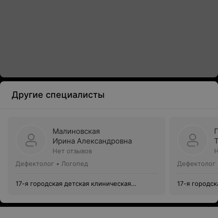
Другие специалисты
Малиновская
Ирина Александровна
Нет отзывов
Н
Дефектолог • Логопед
Дефектолог 
17-я городская детская клиническая
17-я городск
поликлиника
поликлиник