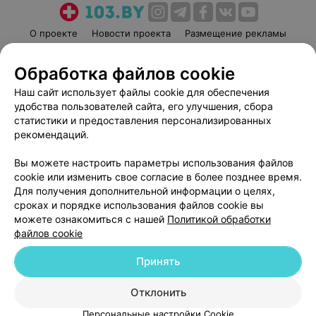
О проекте
Новости проекта
Размещение рекламы
Медицинский маркетинг
Публичный договор
Обработка файлов cookie
Пользовательское соглашение
Способы оплаты
Наш сайт использует файлы cookie для обеспечения
Вакансии
Партнеры
удобства пользователей сайта, его улучшения, сбора
Написать руководителю 103.by
статистики и предоставления персонализированных
Написать в поддержку
рекомендаций.
Персональные настройки cookie
Вы можете настроить параметры использования файлов
Обработка персональных данных
cookie или изменить свое согласие в более позднее время.
Для получения дополнительной информации о целях,
сроках и порядке использования файлов cookie вы
можете ознакомиться с нашей
Политикой обработки
файлов cookie
Принять
© 2026 ООО «Артокс Лаб», УНП 191700409
| 220012, Республика Беларусь,
г. Минск, улица Толбухина, 2, пом. 16 | help@103.by
Отклонить
Служба поддержки
+375 291212755
Персональные настройки Cookie