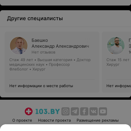
Другие специалисты
Баешко
Александр Александрович
Нет отзывов
1
Стаж 49 лет
•
Высшая категория
•
Доктор
Стаж 15 лет
медицинских наук • Профессор
Хирург
Флеболог • Хирург
Нет информации о месте работы
Нет информа
О проекте
Новости проекта
Размещение рекламы
Медицинский маркетинг
Публичный договор