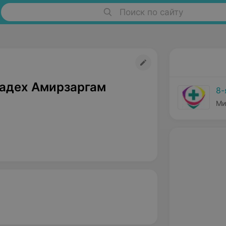
Поиск по сайту
адех Амирзаргам
8-
Ми