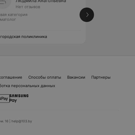
Людмила Анатольевна
Елена
Нет отзывов
Нет от
вая категория
Первая категория
матолог
Стоматолог
 городская поликлиника
8-я городская пол
соглашение
Способы оплаты
Вакансии
Партнеры
ботка персональных данных
ом. 16 | help@103.by