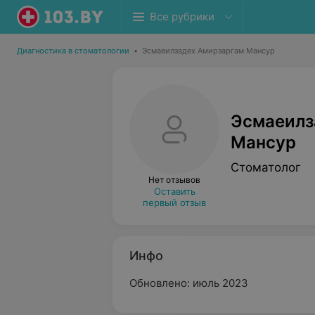
Все рубрики
Диагностика в стоматологии
•
Эсмаеилзадех Амирзаргам Мансур
Эсмаеилз
Мансур
Стоматолог
Нет отзывов
Оставить
первый отзыв
Инфо
Обновлено: июль 2023