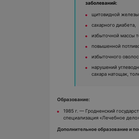
заболеваний:
щитовидной железы
сахарного диабета,
избыточной массы т
повышенной потливо
избыточного оволосе
нарушений углеводн
сахара натощак, тол
Образование:
1985 г. — Гродненский государс
специализация «Лечебное дело
Дополнительное образование и п