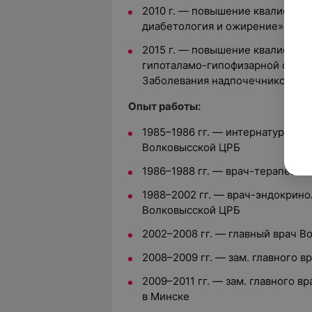
2010 г. — повышение квалифика
диабетология и ожирение», ГУ
2015 г. — повышение квалифика
гипоталамо-гипофизарной облас
Заболевания надпочечников и 
Опыт работы:
1985–1986 гг. — интернатура по
Волковысской ЦРБ
1986–1988 гг. — врач-терапевт 
1988–2002 гг. — врач-эндокрин
Волковысской ЦРБ
2002–2008 гг. — главный врач 
2008–2009 гг. — зам. главного 
2009–2011 гг. — зам. главного в
в Минске