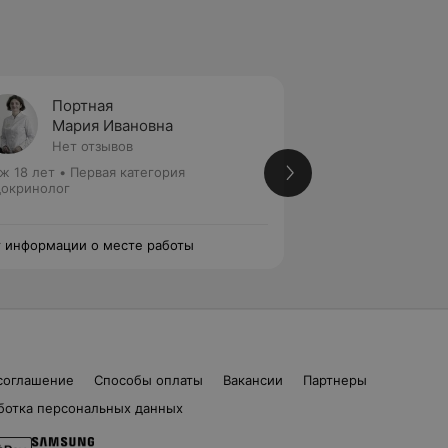
Портная
Лущи
Мария Ивановна
Макси
Нет отзывов
Нет от
ж 18 лет
•
Первая категория
Стаж 22 года
•
Пер
окринолог
медицинских наук
Эндокринолог
 информации о месте работы
Нет информации о
соглашение
Способы оплаты
Вакансии
Партнеры
ботка персональных данных