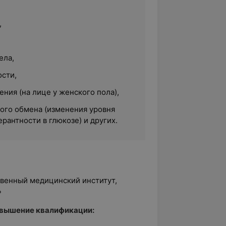
,
ела,
сти,
ния (на лице у женского пола),
ого обмена (изменения уровня
ерантности в глюкозе) и других.
твенный медицинский институт,
»
овышение квалификации: