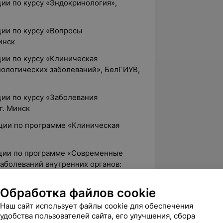
ии по курсу «Эндокринология»,
ции по курсу «Вопросы
инск
ции по курсу «Клиническая
нологических заболеваний», БелГИУВ,
ции по курсу «Заболевания
г. Минск
ции по программе «Клиническая
ации по программе «Современные
аболеваний внутренних органов:
и органов пищеварения, сердечно-
ыхания», ГУО «БелМАПО»
Обработка файлов cookie
ции по программе «Сахарный диабет
Наш сайт использует файлы cookie для обеспечения
 у детей», ГУО «БелМАПО»
удобства пользователей сайта, его улучшения, сбора