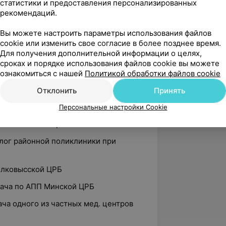
статистики и предоставления персонализированных
ции по программе «Клиническая
рекомендаций.
О «БелМАПО»
Вы можете настроить параметры использования файлов
ции по программе «Заболевания
cookie или изменить свое согласие в более позднее время.
ти: современные лечебные подходы.
Для получения дополнительной информации о целях,
половых желез», ГУО «БелМАПО»
сроках и порядке использования файлов cookie вы можете
ознакомиться с нашей
Политикой обработки файлов cookie
Отклонить
Принять
 специальности «Терапия» на базе
Персональные настройки Cookie
в Волковысской районной поликлинике
олог районной поликлиники при
Волковысской ЦРБ
врача по АПП Минской ЦРБ
рача одного из частных мед. центров