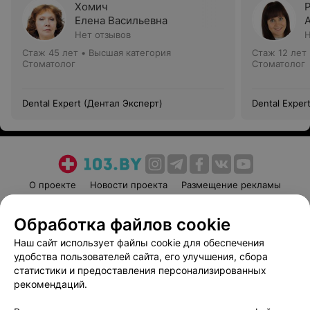
Хомич
Елена Васильевна
Нет отзывов
Н
Стаж 45 лет
•
Высшая категория
Стаж 12 лет
Стоматолог
Стоматолог
Dental Expert (Дентал Эксперт)
Dental Exper
О проекте
Новости проекта
Размещение рекламы
Медицинский маркетинг
Публичный договор
Обработка файлов cookie
Пользовательское соглашение
Способы оплаты
Наш сайт использует файлы cookie для обеспечения
Вакансии
Партнеры
удобства пользователей сайта, его улучшения, сбора
Написать руководителю 103.by
статистики и предоставления персонализированных
Написать в поддержку
рекомендаций.
Персональные настройки cookie