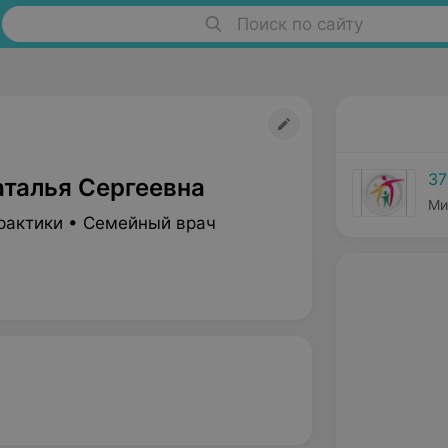
Поиск по сайту
37
аталья Сергеевна
Ми
рактики • Семейный врач