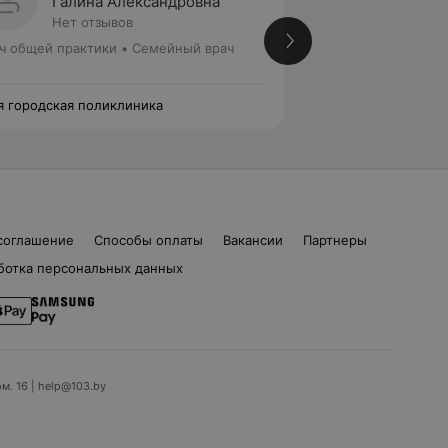
Галина Александровна
Дарья
Нет отзывов
Нет от
ч общей практики • Семейный врач
Врач общей практ
я городская поликлиника
37-я городская по
соглашение
Способы оплаты
Вакансии
Партнеры
ботка персональных данных
ом. 16 | help@103.by