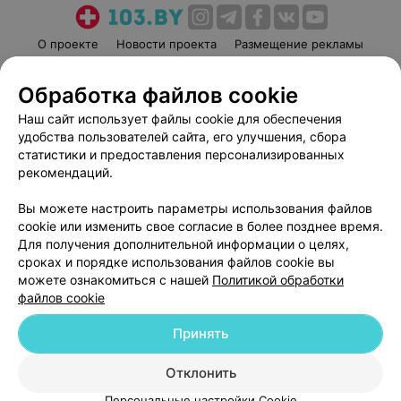
О проекте
Новости проекта
Размещение рекламы
Медицинский маркетинг
Публичный договор
Обработка файлов cookie
Пользовательское соглашение
Способы оплаты
Наш сайт использует файлы cookie для обеспечения
Вакансии
Партнеры
удобства пользователей сайта, его улучшения, сбора
Написать руководителю 103.by
статистики и предоставления персонализированных
Написать в поддержку
рекомендаций.
Персональные настройки cookie
Вы можете настроить параметры использования файлов
Обработка персональных данных
cookie или изменить свое согласие в более позднее время.
Для получения дополнительной информации о целях,
сроках и порядке использования файлов cookie вы
можете ознакомиться с нашей
Политикой обработки
файлов cookie
Принять
© 2026 ООО «Артокс Лаб», УНП 191700409
| 220012, Республика Беларусь,
г. Минск, улица Толбухина, 2, пом. 16 | help@103.by
Отклонить
Служба поддержки
+375 291212755
Персональные настройки Cookie