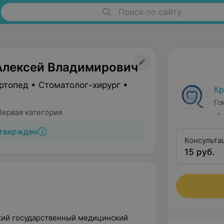
Поиск по сайту
Алексей Владимирович
ртопед • Стоматолог-хирург •
Кр
Го
Первая категория
твержден
Консульта
15 руб.
ский государственный медицинский