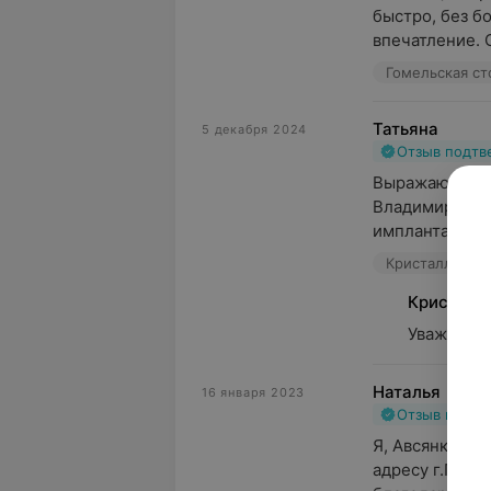
быстро, без бо
впечатление. 
Гомельская ст
Татьяна
5 декабря 2024
Отзыв подт
Выражаю огро
Владимировичу
имплантацию дв
Кристалл Дент,
Кристалл
Уважаемая
Наталья
16 января 2023
Отзыв подт
Я, Авсянко На
адресу г.Гомел