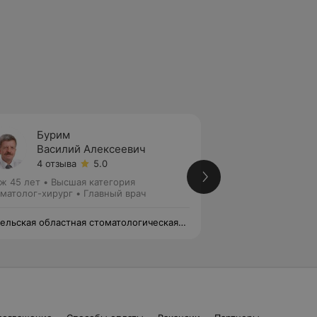
Бурим
Масло
Василий Алексеевич
Дмитр
4 отзыва
5.0
12 отз
ж 45 лет
•
Высшая категория
Стаж 21 год
•
Перв
матолог-хирург • Главный врач
Стоматолог-ортоп
ельская областная стоматологическая
Кристалл Дент
иклиника