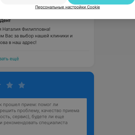
хирургу- ...
Персональные настройки Cookie
 ул. Советская, 99Б
 Дент
 Наталия Филипповна!

м Вас за выбор нашей клиники и 
ова в наш адрес!
зать ещё