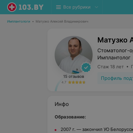
Все рубрики
Имплантологи
•
Матузко Алексей Владимирович
Матузко 
Стоматолог-о
Имплантолог
Стаж 18 лет • 
15 отзывов
Профиль под
4.7
Инфо
Образование:
2007 г. — закончил УО Белорус