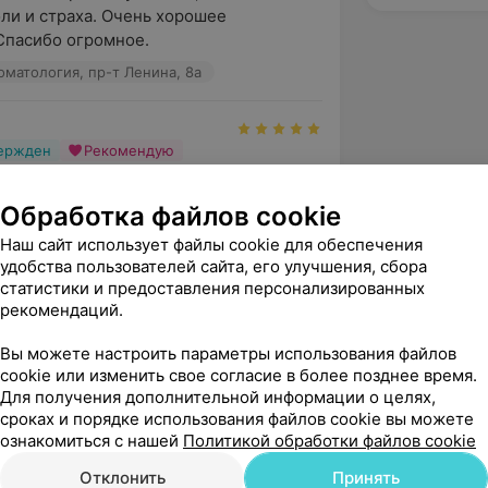
ли и страха. Очень хорошее 
Спасибо огромное.
оматология, пр-т Ленина, 8а
вержден
Рекомендую
мную благодарность Алексею 
 Матузко. Доктор проводил мне 
Обработка файлов cookie
ух зубов, а также постав...
Наш сайт использует файлы cookie для обеспечения
 ул. Советская, 99Б
удобства пользователей сайта, его улучшения, сбора
статистики и предоставления персонализированных
 Дент
рекомендаций.
 Татьяна, благодарим за отзыв????
Вы можете настроить параметры использования файлов
cookie или изменить свое согласие в более позднее время.
Для получения дополнительной информации о целях,
вержден
сроках и порядке использования файлов cookie вы можете
ознакомиться с нашей
Политикой обработки файлов cookie
талия Филипповна, проживающая по 
ь ул. Сухого  хочу выразить огромную 
Отклонить
Принять