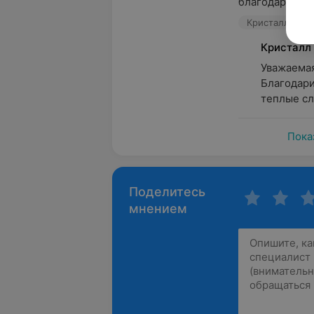
благодарность 
Кристалл Дент,
Кристалл
Уважаемая
Благодари
теплые сл
Пока
Поделитесь
мнением