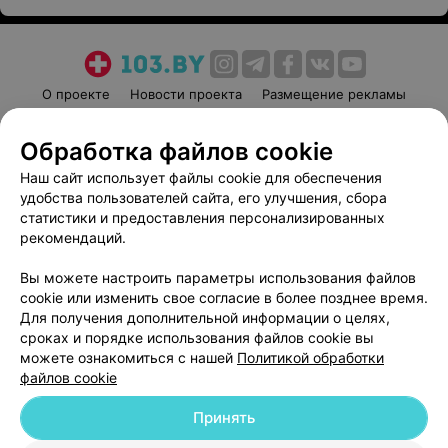
О проекте
Новости проекта
Размещение рекламы
Медицинский маркетинг
Публичный договор
Обработка файлов cookie
Пользовательское соглашение
Способы оплаты
Наш сайт использует файлы cookie для обеспечения
Вакансии
Партнеры
удобства пользователей сайта, его улучшения, сбора
Написать руководителю 103.by
статистики и предоставления персонализированных
Написать в поддержку
рекомендаций.
Персональные настройки cookie
Вы можете настроить параметры использования файлов
Обработка персональных данных
cookie или изменить свое согласие в более позднее время.
Для получения дополнительной информации о целях,
сроках и порядке использования файлов cookie вы
можете ознакомиться с нашей
Политикой обработки
файлов cookie
Принять
© 2026 ООО «Артокс Лаб», УНП 191700409
| 220012, Республика Беларусь,