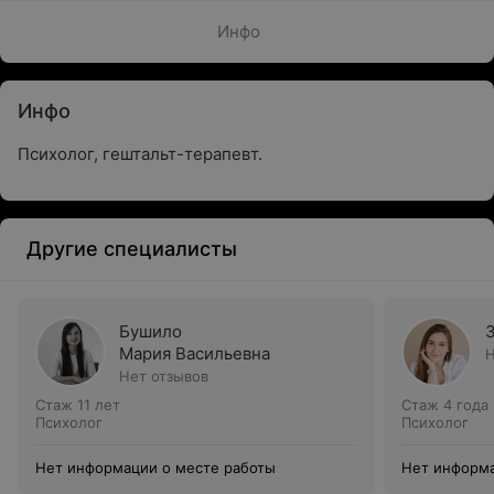
Инфо
Инфо
Психолог, гештальт-терапевт.
Другие специалисты
Бушило
Мария Васильевна
Н
Нет отзывов
Стаж 11 лет
Стаж 4 года
Психолог
Психолог
Нет информации о месте работы
Нет информа