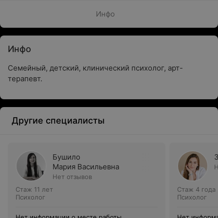
Инфо
Инфо
Семейный, детский, клинический психолог, арт-
терапевт.
Другие специалисты
Бушило
Мария Васильевна
Н
Нет отзывов
Стаж 11 лет
Стаж 4 года
Психолог
Психолог
Нет информации о месте работы
Нет информа