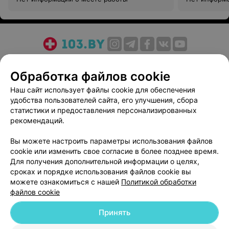
О проекте
Новости проекта
Размещение рекламы
Обработка файлов cookie
Медицинский маркетинг
Публичный договор
Пользовательское соглашение
Способы оплаты
Наш сайт использует файлы cookie для обеспечения
удобства пользователей сайта, его улучшения, сбора
Вакансии
Партнеры
статистики и предоставления персонализированных
Написать руководителю 103.by
рекомендаций.
Написать в поддержку
Вы можете настроить параметры использования файлов
Персональные настройки cookie
cookie или изменить свое согласие в более позднее время.
Обработка персональных данных
Для получения дополнительной информации о целях,
сроках и порядке использования файлов cookie вы
можете ознакомиться с нашей
Политикой обработки
файлов cookie
Принять