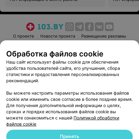
О проекте
Новости проекта
Размещение рекламы
Медицинский маркетинг
Публичный договор
Обработка файлов cookie
Пользовательское соглашение
Способы оплаты
Наш сайт использует файлы cookie для обеспечения
Вакансии
Партнеры
удобства пользователей сайта, его улучшения, сбора
Написать руководителю 103.by
статистики и предоставления персонализированных
Написать в поддержку
рекомендаций.
Персональные настройки cookie
Вы можете настроить параметры использования файлов
Обработка персональных данных
cookie или изменить свое согласие в более позднее время.
Для получения дополнительной информации о целях,
сроках и порядке использования файлов cookie вы
можете ознакомиться с нашей
Политикой обработки
файлов cookie
Принять