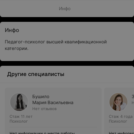
Инфо
Инфо
Педагог-психолог высшей квалификационной
категории.
Другие специалисты
Бушило
Мария Васильевна
Н
Нет отзывов
Стаж 11 лет
Стаж 4 года
Психолог
Психолог
Нет информации о месте работы
Нет информа