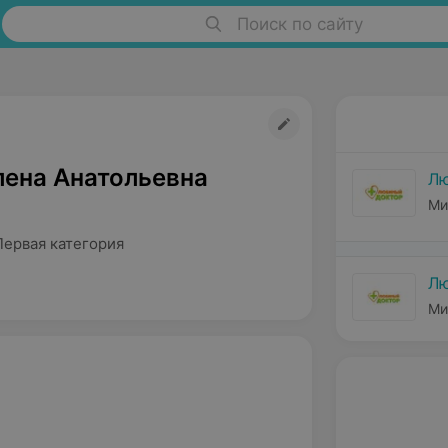
Поиск по сайту
лена Анатольевна
Лю
Ми
Первая категория
Лю
Ми