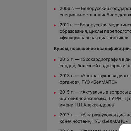
2006 г.
—
Белорусский государс
специальности «лечебное дело
2011 г.
—
Белорусская медицинс
образования, циклы переподгот
«функциональная диагностика»
Курсы, повышение квалификации:
2012 г.
—
«Эхокардиография в д
сердца, болезней эндокарда и 
2013 г.
—
«Ультразвуковая диагн
органов», ГУО «БелМАПО»
2015 г.
—
«Актуальные вопросы д
щитовидной железы», ГУ РНПЦ 
имени Н.Н.Александрова
2017 г.
—
«Ультразвуковая диагн
конечностей», ГУО «БелМАПО»