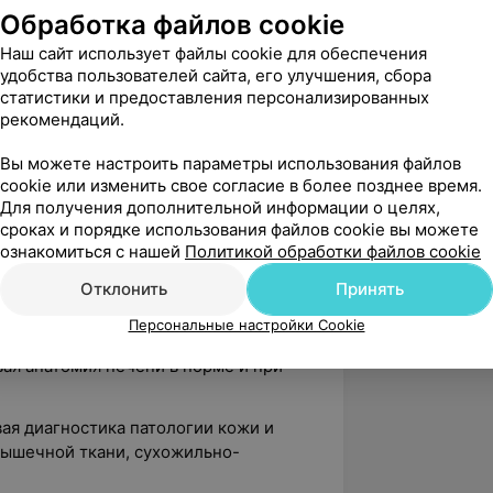
кой помощью: организационно-
Обработка файлов cookie
О «БелМАПО»
Наш сайт использует файлы cookie для обеспечения
ы исследования в детской онкологии»
удобства пользователей сайта, его улучшения, сбора
статистики и предоставления персонализированных
ды исследования в детской онкологии
рекомендаций.
остика в педиатрии»
Вы можете настроить параметры использования файлов
cookie или изменить свое согласие в более позднее время.
ях, семинарах:
Для получения дополнительной информации о целях,
сроках и порядке использования файлов cookie вы можете
афическая оценка степени
ознакомиться с нашей
Политикой обработки файлов cookie
ьной регургитации»
Отклонить
Принять
ктический семинар «Актуальные
Персональные настройки Cookie
тики в педиатрии»
ая анатомия печени в норме и при
ая диагностика патологии кожи и
ышечной ткани, сухожильно-