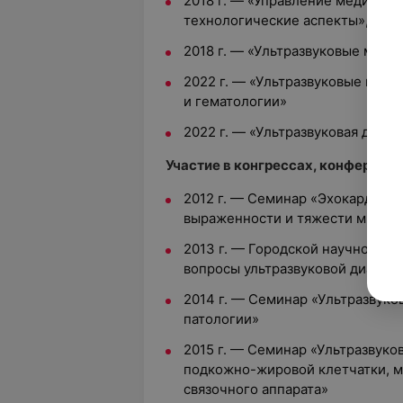
2018 г.
—
«Управление медицинс
технологические аспекты», ГУ
2018 г.
—
«Ультразвуковые метод
2022 г.
—
«Ультразвуковые мето
и гематологии»
2022 г.
—
«Ультразвуковая диагн
Участие в конгрессах, конференци
2012 г.
—
Семинар «Эхокардиогр
выраженности и тяжести митрал
2013 г.
—
Городской научно-пра
вопросы ультразвуковой диагнос
2014 г.
—
Семинар «Ультразвуков
патологии»
2015 г.
—
Семинар «Ультразвуков
подкожно-жировой клетчатки, м
связочного аппарата»