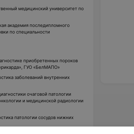
твенный медицинский университет по
»
кая академия последипломного
овки по специальности
иагностике приобретенных пороков
перикарда», ГУО «БелМАПО»
остика заболеваний внутренних
иагностики очаговой патологии
онкологии и медицинской радиологии
остика патологии сосудов нижних