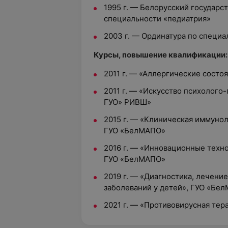
1995 г.
—
Белорусский государс
специальности «педиатрия»
2003 г.
—
Ординатура по специа
Курсы, повышение квалификации:
2011 г.
—
«Аллергические состоя
2011 г.
—
«Искусство психолого-
ГУО» РИВШ»
2015 г.
—
«Клиническая иммуноло
ГУО «БелМАПО»
2016 г.
—
«Инновационные технол
ГУО «БелМАПО»
2019 г.
—
«Диагностика, лечени
заболеваний у детей», ГУО «Бе
2021 г.
—
«Противовирусная тер