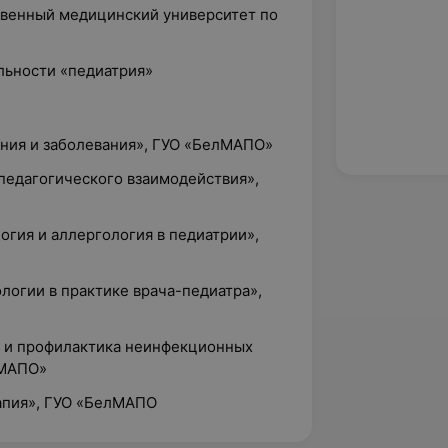
твенный медицинский университет по
льности «педиатрия»
ния и заболевания», ГУО «БелМАПО»
педагогического взаимодействия»,
гия и аллергология в педиатрии»,
огии в практике врача-педиатра»,
е и профилактика неинфекционных
лМАПО»
апия», ГУО «БелМАПО