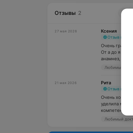
Отзывы
2
5.
Ксения
27 мая 2026
Отзыв подт
Очень грамотн
От а до я осм
анамнез, прощу
Любимый докто
Рита
21 мая 2026
Отзыв подт
Очень хороший
уделила много
компетентная
Любимый докто