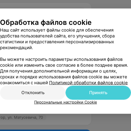
0
Любимый доктор, ул. Матусевича, 70
Обработка файлов cookie
Наш сайт использует файлы cookie для обеспечения
удобства пользователей сайта, его улучшения, сбора
вержден
Рекомендую
статистики и предоставления персонализированных
ая доктор, вежливая и внимательная. 
рекомендаций.
отрела ребенка, собрала полный 
пала, и подоб...
Вы можете настроить параметры использования файлов
cookie или изменить свое согласие в более позднее время.
р, ул. Матусевича, 70
Для получения дополнительной информации о целях,
сроках и порядке использования файлов cookie вы можете
ознакомиться с нашей
Политикой обработки файлов cookie
вержден
Рекомендую
Отклонить
Принять
 доктор, все подробно объяснила, 
 времени, очень внимательная и 
Персональные настройки Cookie
р, ул. Матусевича, 70