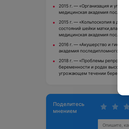
2015 г. — «Организация и управ
медицинская академия последи
2015 г. — «Кольпоскопия в диаг
состояний шейки матки,влагалищ
медицинская академия последи
2016 г. — «Акушерство и гинеко
академия последипломного обр
2018 г. — «Проблемы репродукт
беременности и родах высокого
угрожающем течении беременно
Поделитесь
мнением