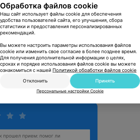
Обработка файлов cookie
ление охраной здоровья», Харьковская
пломного образования
Наш сайт использует файлы cookie для обеспечения
удобства пользователей сайта, его улучшения, сбора
ностике предопухолевых и опухолевых
статистики и предоставления персонализированных
а и вульвы», Харьковская
рекомендаций.
пломного образования
Вы можете настроить параметры использования файлов
логия», Харьковская медицинская
cookie или изменить свое согласие в более позднее время.
азования
Для получения дополнительной информации о целях,
сроках и порядке использования файлов cookie вы можете
ивного здоровья при осложнениях
ознакомиться с нашей
Политикой обработки файлов cookie
 риска. Основы УЗ-диагностики при
сти и родах высокого риска»
Отклонить
Принять
Персональные настройки Cookie