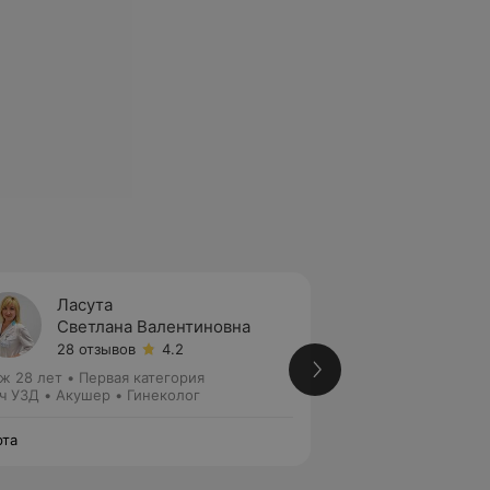
Ласута
Конко
Светлана Валентиновна
Оксан
28 отзывов
4.2
6 отзы
ж 28 лет
•
Первая категория
Стаж 23 года
•
Вы
ч УЗД • Акушер • Гинеколог
Акушер-гинеколог
та
Марта