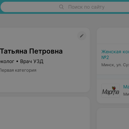
Поиск по сайту
Татьяна Петровна
Женская ко
№2
еколог • Врач УЗД
Минск, ул. Су
Первая категория
Ма
Ми