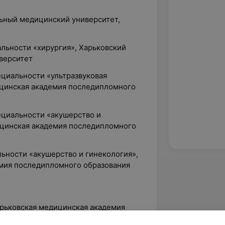
льный медицинский университет,
альности «хирургия», Харьковский
верситет
ециальности «ультразвуковая
ицинская академия последипломного
ециальности «акушерство и
ицинская академия последипломного
льности «акушерство и гинекология»,
мия последипломного образования
арьковская медицинская академия