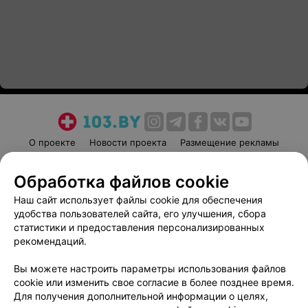
О проекте
Новости проекта
Размещение рекламы
Медицинский маркетинг
Публичный договор
Обработка файлов cookie
Пользовательское соглашение
Способы оплаты
Наш сайт использует файлы cookie для обеспечения
Вакансии
Партнеры
удобства пользователей сайта, его улучшения, сбора
Написать руководителю 103.by
статистики и предоставления персонализированных
Написать в поддержку
рекомендаций.
Персональные настройки cookie
Вы можете настроить параметры использования файлов
Обработка персональных данных
cookie или изменить свое согласие в более позднее время.
Для получения дополнительной информации о целях,