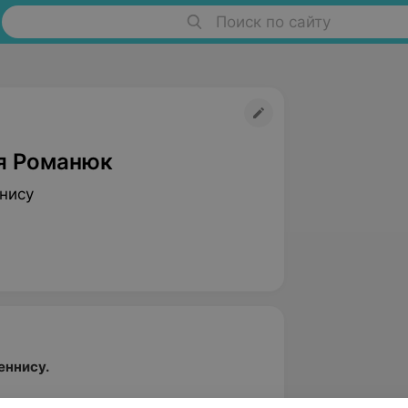
Поиск по сайту
я Романюк
ннису
еннису.