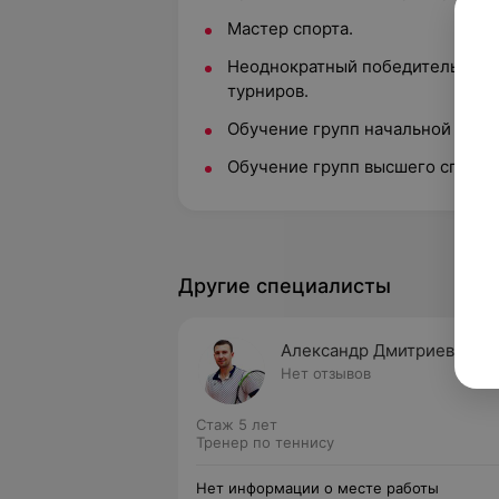
Мастер спорта.
Неоднократный победитель и п
турниров.
Обучение групп начальной подг
Обучение групп высшего спорти
Другие специалисты
Александр Дмитриев
Нет отзывов
Стаж 5 лет
Тренер по теннису
Нет информации о месте работы