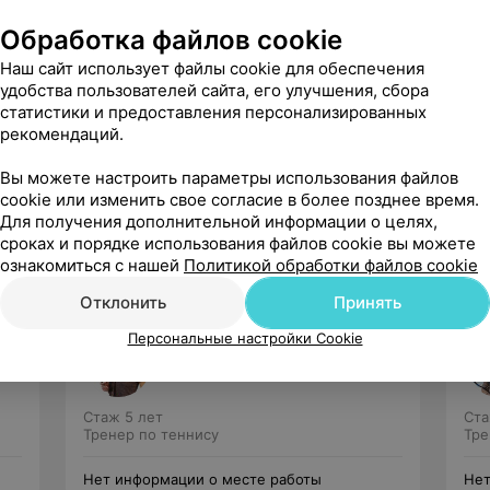
Обработка файлов cookie
ризер международных и европейских
Наш сайт использует файлы cookie для обеспечения
удобства пользователей сайта, его улучшения, сбора
статистики и предоставления персонализированных
отовки.
рекомендаций.
вного совершенствования.
Вы можете настроить параметры использования файлов
cookie или изменить свое согласие в более позднее время.
Для получения дополнительной информации о целях,
сроках и порядке использования файлов cookie вы можете
ознакомиться с нашей
Политикой обработки файлов cookie
Отклонить
Принять
Персональные настройки Cookie
Анна Орлик
Нет отзывов
Стаж 5 лет
Ста
Тренер по теннису
Тре
Нет информации о месте работы
Нет