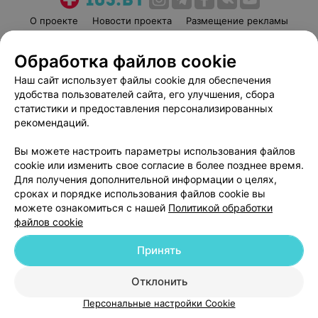
О проекте
Новости проекта
Размещение рекламы
Медицинский маркетинг
Публичный договор
Обработка файлов cookie
Пользовательское соглашение
Способы оплаты
Наш сайт использует файлы cookie для обеспечения
Вакансии
Партнеры
удобства пользователей сайта, его улучшения, сбора
Написать руководителю 103.by
статистики и предоставления персонализированных
Написать в поддержку
рекомендаций.
Персональные настройки cookie
Вы можете настроить параметры использования файлов
Обработка персональных данных
cookie или изменить свое согласие в более позднее время.
Для получения дополнительной информации о целях,
сроках и порядке использования файлов cookie вы
можете ознакомиться с нашей
Политикой обработки
файлов cookie
Принять
© 2026 ООО «Артокс Лаб», УНП 191700409
| 220012, Республика Беларусь,
г. Минск, улица Толбухина, 2, пом. 16 | help@103.by
Отклонить
Служба поддержки
+375 291212755
Персональные настройки Cookie