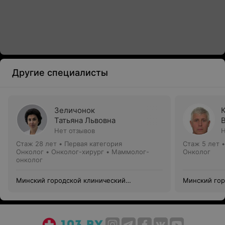
Другие специалисты
Зеличонок
Татьяна Львовна
Нет отзывов
Н
Стаж 28 лет
•
Первая категория
Стаж 5 лет
Онколог • Онколог-хирург • Маммолог-
Онколог
онколог
Минский городской клинический
Минский гор
онкологический центр
онкологичес