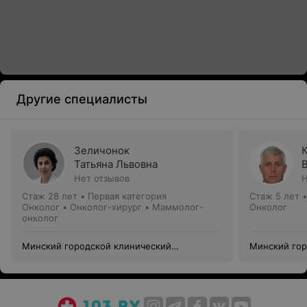
Другие специалисты
Зеличонок
Татьяна Львовна
Нет отзывов
Н
Стаж 28 лет
•
Первая категория
Стаж 5 лет
Онколог • Онколог-хирург • Маммолог-
Онколог
онколог
Минский городской клинический
Минский гор
онкологический центр
онкологичес