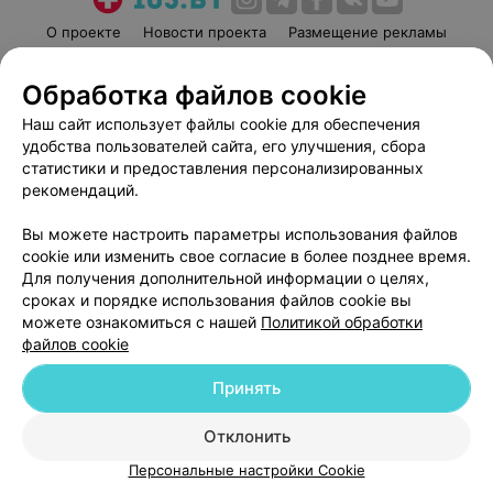
О проекте
Новости проекта
Размещение рекламы
Медицинский маркетинг
Публичный договор
Обработка файлов cookie
Пользовательское соглашение
Способы оплаты
Наш сайт использует файлы cookie для обеспечения
Вакансии
Партнеры
удобства пользователей сайта, его улучшения, сбора
Написать руководителю 103.by
статистики и предоставления персонализированных
Написать в поддержку
рекомендаций.
Персональные настройки cookie
Вы можете настроить параметры использования файлов
Обработка персональных данных
cookie или изменить свое согласие в более позднее время.
Для получения дополнительной информации о целях,
сроках и порядке использования файлов cookie вы
можете ознакомиться с нашей
Политикой обработки
файлов cookie
Принять
© 2026 ООО «Артокс Лаб», УНП 191700409
| 220012, Республика Беларусь,
г. Минск, улица Толбухина, 2, пом. 16 | help@103.by
Отклонить
Служба поддержки
+375 291212755
Персональные настройки Cookie