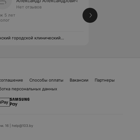
Александр Александрович
Иван 
Нет отзывов
Нет от
ж 5 лет
Стаж 5 лет
олог
Онколог
ский городской клинический
Минский городско
ологический центр
онкологический ц
соглашение
Способы оплаты
Вакансии
Партнеры
ботка персональных данных
ом. 16 | help@103.by