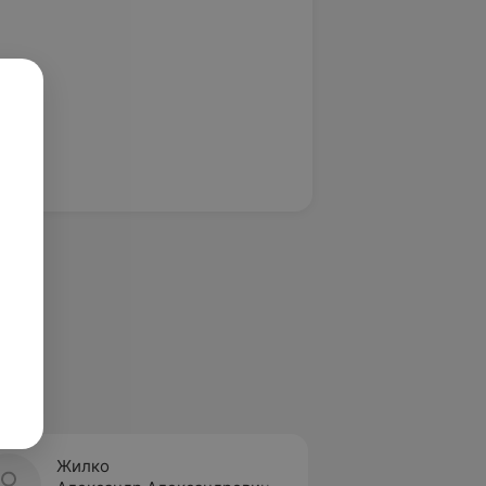
Жилко
Кудру