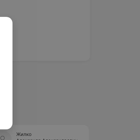
Жилко
Кудру