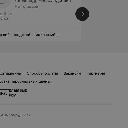
Александр Александрович
Иван 
Нет отзывов
Нет от
ж 5 лет
Стаж 5 лет
олог
Онколог
ский городской клинический
Минский городско
ологический центр
онкологический ц
соглашение
Способы оплаты
Вакансии
Партнеры
ботка персональных данных
ом. 16 | help@103.by