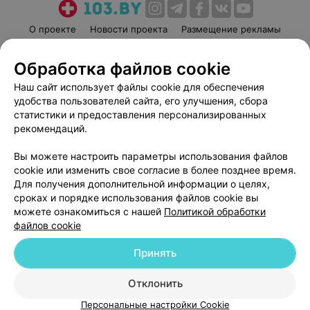
О проекте
Новости проекта
Размещение рекламы
Медицинский маркетинг
Публичный договор
Обработка файлов cookie
Пользовательское соглашение
Способы оплаты
Наш сайт использует файлы cookie для обеспечения
Вакансии
Партнеры
удобства пользователей сайта, его улучшения, сбора
Написать руководителю 103.by
статистики и предоставления персонализированных
Написать в поддержку
рекомендаций.
Персональные настройки cookie
Вы можете настроить параметры использования файлов
Обработка персональных данных
cookie или изменить свое согласие в более позднее время.
Для получения дополнительной информации о целях,
сроках и порядке использования файлов cookie вы
можете ознакомиться с нашей
Политикой обработки
файлов cookie
Принять
© 2026 ООО «Артокс Лаб», УНП 191700409
| 220012, Республика Беларусь,
г. Минск, улица Толбухина, 2, пом. 16 | help@103.by
Отклонить
Служба поддержки
+375 291212755
Персональные настройки Cookie