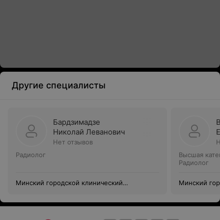
Другие специалисты
Бардзимадзе
Николай Леванович
Нет отзывов
Н
Радиолог
Высшая кате
Радиолог
Минский городской клинический
Минский гор
онкологический центр
онкологичес