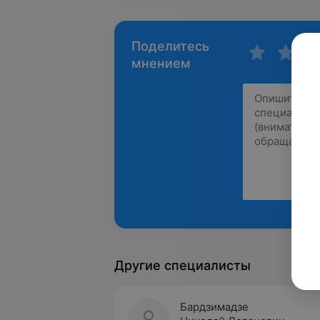
Поделитесь
мнением
Другие специалисты
Бардзимадзе