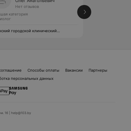
Олег Анатольевич
Ирина
Нет отзывов
Нет от
шая категория
Высшая категория
иолог
Радиолог
ский городской клинический
Минский городско
ологический центр
онкологический ц
соглашение
Способы оплаты
Вакансии
Партнеры
ботка персональных данных
ом. 16 | help@103.by