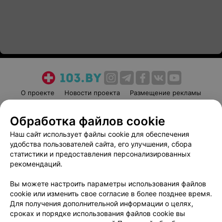
О проекте
Новости проекта
Размещение рекламы
Медицинский маркетинг
Публичный договор
Обработка файлов cookie
Пользовательское соглашение
Способы оплаты
Наш сайт использует файлы cookie для обеспечения
Вакансии
Партнеры
удобства пользователей сайта, его улучшения, сбора
Написать руководителю 103.by
статистики и предоставления персонализированных
Написать в поддержку
рекомендаций.
Персональные настройки cookie
Вы можете настроить параметры использования файлов
Обработка персональных данных
cookie или изменить свое согласие в более позднее время.
Для получения дополнительной информации о целях,
сроках и порядке использования файлов cookie вы