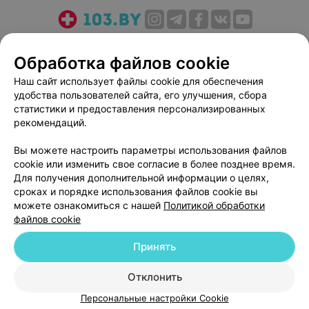
О проекте
Новости проекта
Размещение рекламы
Обработка файлов cookie
Медицинский маркетинг
Публичный договор
Пользовательское соглашение
Способы оплаты
Наш сайт использует файлы cookie для обеспечения
удобства пользователей сайта, его улучшения, сбора
Вакансии
Партнеры
статистики и предоставления персонализированных
Написать руководителю 103.by
рекомендаций.
Написать в поддержку
Вы можете настроить параметры использования файлов
Персональные настройки cookie
cookie или изменить свое согласие в более позднее время.
Обработка персональных данных
Для получения дополнительной информации о целях,
сроках и порядке использования файлов cookie вы
можете ознакомиться с нашей
Политикой обработки
файлов cookie
Принять
© 2026 ООО «Артокс Лаб», УНП 191700409
| 220012, Республика Беларусь,
Отклонить
г. Минск, улица Толбухина, 2, пом. 16 | help@103.by
Персональные настройки Cookie