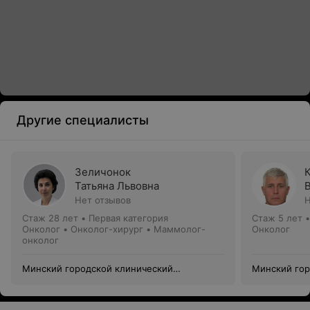
Другие специалисты
Зеличонок
Татьяна Львовна
Нет отзывов
Н
Стаж 28 лет
•
Первая категория
Стаж 5 лет
Онколог • Онколог-хирург • Маммолог-
Онколог
онколог
Минский городской клинический
Минский гор
онкологический центр
онкологичес