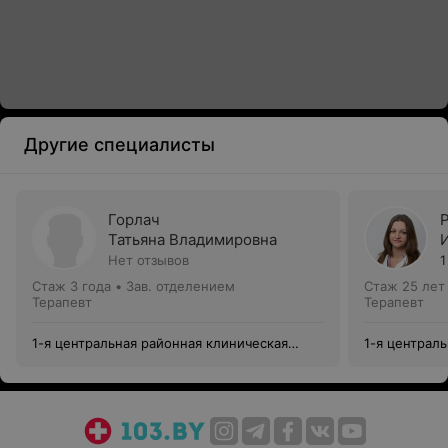
Другие специалисты
Горлач
Татьяна Владимировна
Нет отзывов
1
Стаж 3 года
•
Зав. отделением
Стаж 25 лет
Терапевт
Терапевт
1-я центральная районная клиническая
1-я централ
поликлиника Центрального района г.
поликлиника
Минска
Минска