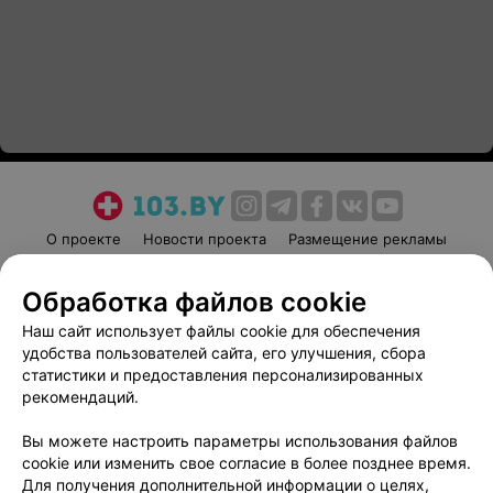
О проекте
Новости проекта
Размещение рекламы
Медицинский маркетинг
Публичный договор
Обработка файлов cookie
Пользовательское соглашение
Способы оплаты
Наш сайт использует файлы cookie для обеспечения
Вакансии
Партнеры
удобства пользователей сайта, его улучшения, сбора
Написать руководителю 103.by
статистики и предоставления персонализированных
Написать в поддержку
рекомендаций.
Персональные настройки cookie
Вы можете настроить параметры использования файлов
Обработка персональных данных
cookie или изменить свое согласие в более позднее время.
Для получения дополнительной информации о целях,