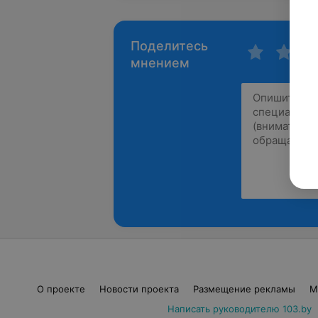
Поделитесь
мнением
О проекте
Новости проекта
Размещение рекламы
М
Написать руководителю 103.by