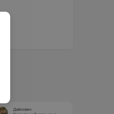
Дайнович
Сивец