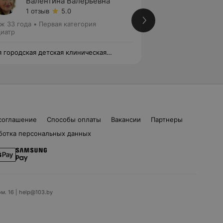
Валентина Валерьевна
Дмитр
1 отзыв
5.0
1 отзыв
ж 33 года
•
Первая категория
Педиатр • Детский
иатр
я городская детская клиническая
10-я городская де
иклиника
поликлиника
соглашение
Способы оплаты
Вакансии
Партнеры
ботка персональных данных
ом. 16 | help@103.by