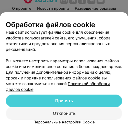
О проекте
Новости проекта
Размещение рекламы
Медицинский маркетинг
Публичный договор
Обработка файлов cookie
Пользовательское соглашение
Способы оплаты
Наш сайт использует файлы cookie для обеспечения
Вакансии
Партнеры
удобства пользователей сайта, его улучшения, сбора
Написать руководителю 103.by
статистики и предоставления персонализированных
Написать в поддержку
рекомендаций.
Персональные настройки cookie
Вы можете настроить параметры использования файлов
Обработка персональных данных
cookie или изменить свое согласие в более позднее время.
Для получения дополнительной информации о целях,
сроках и порядке использования файлов cookie вы
можете ознакомиться с нашей
Политикой обработки
файлов cookie
Принять
© 2026 ООО «Артокс Лаб», УНП 191700409
| 220012, Республика Беларусь,
г. Минск, улица Толбухина, 2, пом. 16 | help@103.by
Отклонить
Служба поддержки
+375 291212755
Персональные настройки Cookie