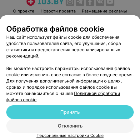
О проекте
Новости проекта
Размещение рекламы
Медицинский маркетинг
Публичный договор
Обработка файлов cookie
Пользовательское соглашение
Способы оплаты
Наш сайт использует файлы cookie для обеспечения
Вакансии
Партнеры
удобства пользователей сайта, его улучшения, сбора
Написать руководителю 103.by
статистики и предоставления персонализированных
Написать в поддержку
рекомендаций.
Персональные настройки cookie
Вы можете настроить параметры использования файлов
Обработка персональных данных
cookie или изменить свое согласие в более позднее время.
Для получения дополнительной информации о целях,
сроках и порядке использования файлов cookie вы
можете ознакомиться с нашей
Политикой обработки
файлов cookie
Принять
© 2026 ООО «Артокс Лаб», УНП 191700409
| 220012, Республика Беларусь,
г. Минск, улица Толбухина, 2, пом. 16 | help@103.by
Отклонить
Служба поддержки
+375 291212755
Персональные настройки Cookie