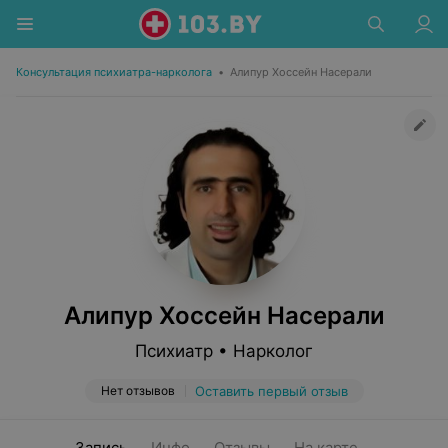
Консультация психиатра-нарколога
•
Алипур Хоссейн Насерали
Алипур Хоссейн Насерали
Психиатр • Нарколог
Нет отзывов
Оставить первый отзыв
Запись
Инфо
Отзывы
На карте