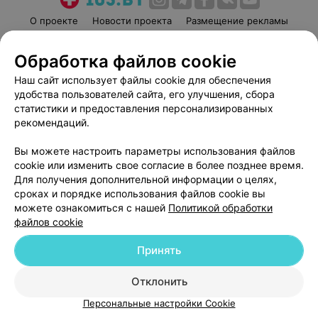
О проекте
Новости проекта
Размещение рекламы
Медицинский маркетинг
Публичный договор
Обработка файлов cookie
Пользовательское соглашение
Способы оплаты
Наш сайт использует файлы cookie для обеспечения
Вакансии
Партнеры
удобства пользователей сайта, его улучшения, сбора
Написать руководителю 103.by
статистики и предоставления персонализированных
Написать в поддержку
рекомендаций.
Персональные настройки cookie
Вы можете настроить параметры использования файлов
Обработка персональных данных
cookie или изменить свое согласие в более позднее время.
Для получения дополнительной информации о целях,
сроках и порядке использования файлов cookie вы
можете ознакомиться с нашей
Политикой обработки
файлов cookie
Принять
© 2026 ООО «Артокс Лаб», УНП 191700409
| 220012, Республика Беларусь,
г. Минск, улица Толбухина, 2, пом. 16 | help@103.by
Отклонить
Служба поддержки
+375 291212755
Персональные настройки Cookie