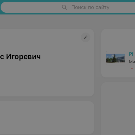
Поиск по сайту
РН
с Игоревич
Ми