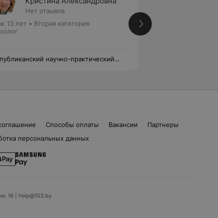
Кристина Александровна
Екате
Нет отзывов
Нет от
ж 13 лет
•
Вторая категория
Психолог
холог
публиканский научно-практический
Республиканский 
тр психического здоровья
центр психическог
соглашение
Способы оплаты
Вакансии
Партнеры
ботка персональных данных
ом. 16 | help@103.by