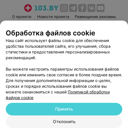
О проекте
Новости проекта
Размещение рекламы
Медицинский маркетинг
Публичный договор
Обработка файлов cookie
Пользовательское соглашение
Способы оплаты
Наш сайт использует файлы cookie для обеспечения
Вакансии
Партнеры
удобства пользователей сайта, его улучшения, сбора
Написать руководителю 103.by
статистики и предоставления персонализированных
Написать в поддержку
рекомендаций.
Персональные настройки cookie
Вы можете настроить параметры использования файлов
Обработка персональных данных
cookie или изменить свое согласие в более позднее время.
Для получения дополнительной информации о целях,
сроках и порядке использования файлов cookie вы
можете ознакомиться с нашей
Политикой обработки
файлов cookie
Принять
© 2026 ООО «Артокс Лаб», УНП 191700409
| 220012, Республика Беларусь,
г. Минск, улица Толбухина, 2, пом. 16 | help@103.by
Отклонить