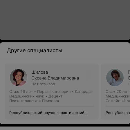
Другие специалисты
Шилова
Оксана Владимировна
Нет отзывов
Н
Стаж 26 лет
•
Первая категория
•
Кандидат
Стаж 20 лет
медицинских наук • Доцент
Медицинский
Психотерапевт • Психолог
Семейный пс
психолог
Республиканский научно-практический
Республикан
центр психического здоровья
центр психи