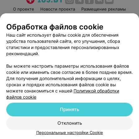
О проекте
Новости проекта
Размещение рекламы
Медицинский маркетинг
Публичный договор
Обработка файлов cookie
Пользовательское соглашение
Способы оплаты
Наш сайт использует файлы cookie для обеспечения
Вакансии
Партнеры
удобства пользователей сайта, его улучшения, сбора
Написать руководителю 103.by
статистики и предоставления персонализированных
Написать в поддержку
рекомендаций.
Персональные настройки cookie
Вы можете настроить параметры использования файлов
Обработка персональных данных
cookie или изменить свое согласие в более позднее время.
Для получения дополнительной информации о целях,
сроках и порядке использования файлов cookie вы
можете ознакомиться с нашей
Политикой обработки
файлов cookie
Принять
© 2026 ООО «Артокс Лаб», УНП 191700409
| 220012, Республика Беларусь,
г. Минск, улица Толбухина, 2, пом. 16 | help@103.by
Отклонить
Служба поддержки
+375 291212755
Персональные настройки Cookie