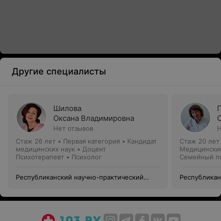
Другие специалисты
Шилова
Оксана Владимировна
Нет отзывов
Н
Стаж 26 лет
•
Первая категория
•
Кандидат
Стаж 20 лет
медицинских наук • Доцент
Медицинский
Психотерапевт • Психолог
Семейный пс
психолог
Республиканский научно-практический
Республикан
центр психического здоровья
центр психи