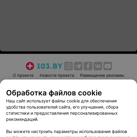
О проекте
Новости проекта
Размещение рекламы
Медицинский маркетинг
Публичный договор
Обработка файлов cookie
Пользовательское соглашение
Способы оплаты
Наш сайт использует файлы cookie для обеспечения
Вакансии
Партнеры
удобства пользователей сайта, его улучшения, сбора
Написать руководителю 103.by
статистики и предоставления персонализированных
Написать в поддержку
рекомендаций.
Персональные настройки cookie
Вы можете настроить параметры использования файлов
Обработка персональных данных