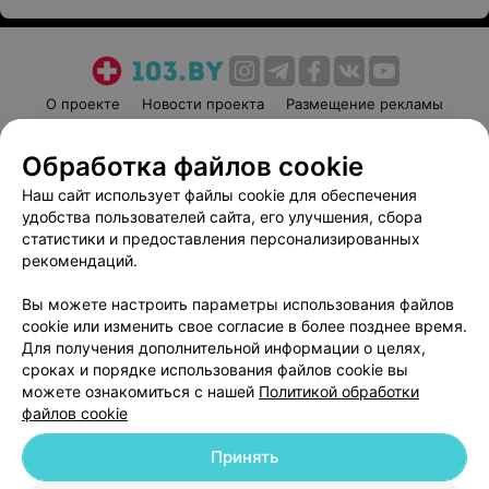
О проекте
Новости проекта
Размещение рекламы
Медицинский маркетинг
Публичный договор
Обработка файлов cookie
Пользовательское соглашение
Способы оплаты
Наш сайт использует файлы cookie для обеспечения
Вакансии
Партнеры
удобства пользователей сайта, его улучшения, сбора
Написать руководителю 103.by
статистики и предоставления персонализированных
Написать в поддержку
рекомендаций.
Персональные настройки cookie
Вы можете настроить параметры использования файлов
Обработка персональных данных
cookie или изменить свое согласие в более позднее время.
Для получения дополнительной информации о целях,
сроках и порядке использования файлов cookie вы
можете ознакомиться с нашей
Политикой обработки
файлов cookie
Принять
© 2026 ООО «Артокс Лаб», УНП 191700409
| 220012, Республика Беларусь,