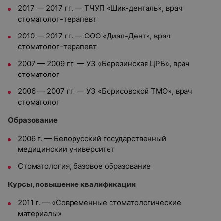
2017 — 2017
гг. —
ТЧУП «Шик-денталь»
,
в
рач
стоматолог-терапевт
2010 — 2017
гг. —
ООО «Диал-Дент»
, в
рач
стоматолог-терапевт
2007 — 2009
гг. —
УЗ «Березинская ЦРБ»
,
в
рач
стоматолог
2006 — 2007
гг. —
УЗ «Борисовской ТМО»
, в
рач
стоматолог
Образование
2006
г. —
Белорусский государственный
медицинский университет
Стоматология, базовое образование
Курсы, повышение квалификации
2011 г. — «Современные стоматологические
материалы»