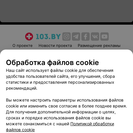
О проекте
Новости проекта
Размещение рекламы
Медицинский маркетинг
Публичный договор
Обработка файлов cookie
Пользовательское соглашение
Способы оплаты
Наш сайт использует файлы cookie для обеспечения
Вакансии
Партнеры
удобства пользователей сайта, его улучшения, сбора
Написать руководителю 103.by
статистики и предоставления персонализированных
Написать в поддержку
рекомендаций.
Персональные настройки cookie
Вы можете настроить параметры использования файлов
Обработка персональных данных
cookie или изменить свое согласие в более позднее время.
Для получения дополнительной информации о целях,
сроках и порядке использования файлов cookie вы
можете ознакомиться с нашей
Политикой обработки
файлов cookie