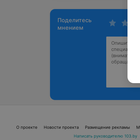
Поделитесь
мнением
О проекте
Новости проекта
Размещение рекламы
М
Написать руководителю 103.by