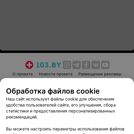
О проекте
Новости проекта
Размещение рекламы
Медицинский маркетинг
Публичный договор
Обработка файлов cookie
Пользовательское соглашение
Способы оплаты
Наш сайт использует файлы cookie для обеспечения
Вакансии
Партнеры
удобства пользователей сайта, его улучшения, сбора
Написать руководителю 103.by
статистики и предоставления персонализированных
Написать в поддержку
рекомендаций.
Персональные настройки cookie
Вы можете настроить параметры использования файлов
Обработка персональных данных