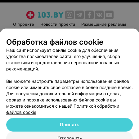
О проекте
Новости проекта
Размещение рекламы
Медицинский маркетинг
Публичный договор
Обработка файлов cookie
Пользовательское соглашение
Способы оплаты
Наш сайт использует файлы cookie для обеспечения
Вакансии
Партнеры
удобства пользователей сайта, его улучшения, сбора
Написать руководителю 103.by
статистики и предоставления персонализированных
Написать в поддержку
рекомендаций.
Персональные настройки cookie
Вы можете настроить параметры использования файлов
Обработка персональных данных
cookie или изменить свое согласие в более позднее время.
Для получения дополнительной информации о целях,
сроках и порядке использования файлов cookie вы
можете ознакомиться с нашей
Политикой обработки
файлов cookie
Принять
© 2026 ООО «Артокс Лаб», УНП 191700409
| 220012, Республика Беларусь,
г. Минск, улица Толбухина, 2, пом. 16 | help@103.by
Отклонить