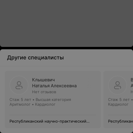
Другие специалисты
Клышевич
Наталья Алексеевна
Нет отзывов
Н
Стаж 5 лет
•
Высшая категория
Стаж 5 лет
Аритмолог • Кардиолог
Кардиолог
Республиканский научно-практический
Республикан
центр «Кардиология»
центр «Кард