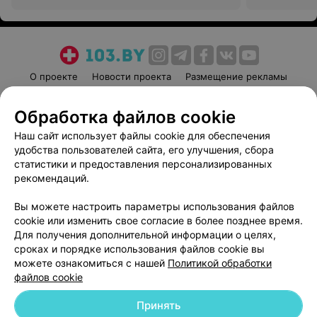
центр «Кардиология»
центр «Кард
О проекте
Новости проекта
Размещение рекламы
Медицинский маркетинг
Публичный договор
Обработка файлов cookie
Пользовательское соглашение
Способы оплаты
Наш сайт использует файлы cookie для обеспечения
Вакансии
Партнеры
удобства пользователей сайта, его улучшения, сбора
Написать руководителю 103.by
статистики и предоставления персонализированных
Написать в поддержку
рекомендаций.
Персональные настройки cookie
Вы можете настроить параметры использования файлов
Обработка персональных данных
cookie или изменить свое согласие в более позднее время.
Для получения дополнительной информации о целях,
сроках и порядке использования файлов cookie вы
можете ознакомиться с нашей
Политикой обработки
файлов cookie
Принять
© 2026 ООО «Артокс Лаб», УНП 191700409
| 220012, Республика Беларусь,