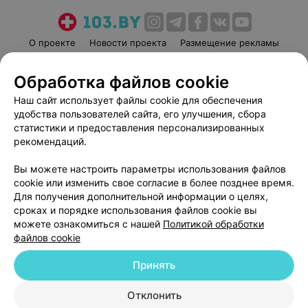
О проекте
Новости проекта
Размещение рекламы
Медицинский маркетинг
Публичный договор
Обработка файлов cookie
Пользовательское соглашение
Способы оплаты
Наш сайт использует файлы cookie для обеспечения
Вакансии
Партнеры
удобства пользователей сайта, его улучшения, сбора
Написать руководителю 103.by
статистики и предоставления персонализированных
Написать в поддержку
рекомендаций.
Персональные настройки cookie
Вы можете настроить параметры использования файлов
Обработка персональных данных
cookie или изменить свое согласие в более позднее время.
Для получения дополнительной информации о целях,
сроках и порядке использования файлов cookie вы
можете ознакомиться с нашей
Политикой обработки
файлов cookie
Принять
© 2026 ООО «Артокс Лаб», УНП 191700409
| 220012, Республика Беларусь,
г. Минск, улица Толбухина, 2, пом. 16 | help@103.by
Отклонить