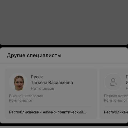
Другие специалисты
Русак
Татьяна Васильевна
Нет отзывов
Н
Высшая категория
Первая кате
Рентгенолог
Рентгенолог
Республиканский научно-практический
Республикан
центр «Кардиология»
центр «Кард